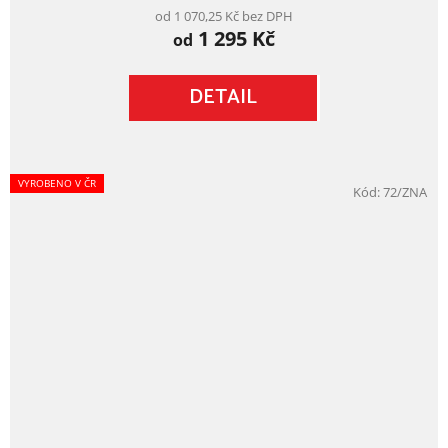
je
od 1 070,25 Kč bez DPH
1 295 Kč
5,0
od
z
5
DETAIL
hvězdiček.
VYROBENO V ČR
Kód:
72/ZNA