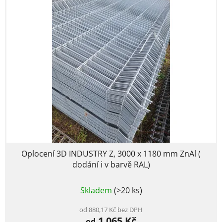
Oplocení 3D INDUSTRY Z, 3000 x 1180 mm ZnAl (
dodání i v barvě RAL)
Průměrné
Skladem
(>20 ks)
hodnocení
produktu
je
od 880,17 Kč bez DPH
1 065 Kč
2,5
od