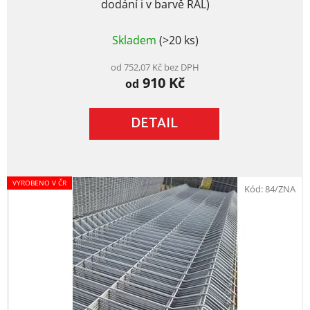
dodání i v barvě RAL)
Průměrné
Skladem
(>20 ks)
hodnocení
produktu
je
od 752,07 Kč bez DPH
910 Kč
5,0
od
z
5
DETAIL
hvězdiček.
VYROBENO V ČR
Kód:
84/ZNA