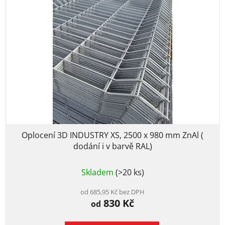
i
p
s
r
p
o
r
d
o
u
d
k
u
t
k
ů
t
ů
Oplocení 3D INDUSTRY XS, 2500 x 980 mm ZnAl (
dodání i v barvě RAL)
Průměrné
Skladem
(>20 ks)
hodnocení
produktu
je
od 685,95 Kč bez DPH
830 Kč
5,0
od
z
5