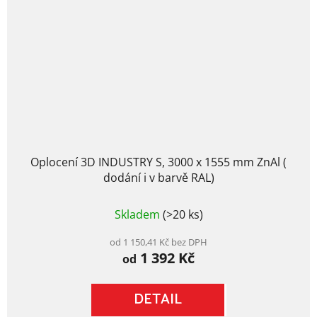
Oplocení 3D INDUSTRY S, 3000 x 1555 mm ZnAl (
dodání i v barvě RAL)
Průměrné
Skladem
(>20 ks)
hodnocení
produktu
je
od 1 150,41 Kč bez DPH
1 392 Kč
4,5
od
z
5
DETAIL
hvězdiček.