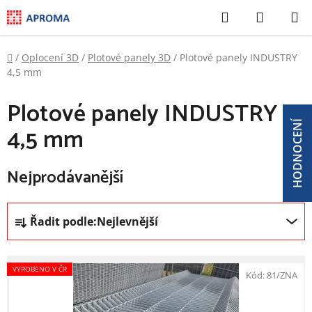
Přejít
Hledat
NÁKUP
na
KOŠÍK
obsah
Domů
/
Oplocení 3D
/
Plotové panely 3D
/
Plotové panely INDUSTRY
4,5 mm
Plotové panely INDUSTRY
HODNOCENÍ
4,5 mm
Nejprodávanější
Ř
Řadit podle:
Nejlevnější
a
z
V
e
VYROBENO V ČR
ý
Kód:
81/ZNA
n
p
í