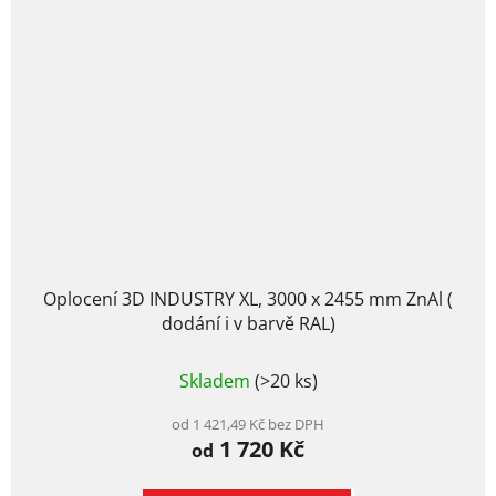
Oplocení 3D INDUSTRY XL, 3000 x 2455 mm ZnAl (
dodání i v barvě RAL)
Průměrné
Skladem
(>20 ks)
hodnocení
produktu
je
od 1 421,49 Kč bez DPH
1 720 Kč
3,0
od
z
5