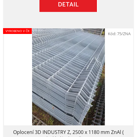
DETAIL
hvězdiček.
VYROBENO V ČR
Kód:
75/ZNA
Oplocení 3D INDUSTRY Z, 2500 x 1180 mm ZnAl (