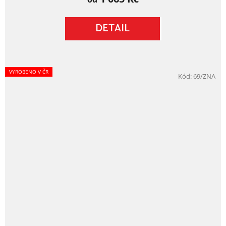
z
5
DETAIL
hvězdiček.
VYROBENO V ČR
Kód:
69/ZNA