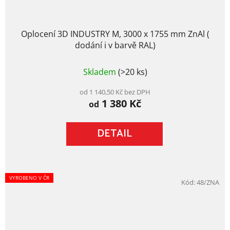
Oplocení 3D INDUSTRY M, 3000 x 1755 mm ZnAl (
dodání i v barvě RAL)
Průměrné
Skladem
(>20 ks)
hodnocení
produktu
je
od 1 140,50 Kč bez DPH
1 380 Kč
5,0
od
z
5
DETAIL
hvězdiček.
VYROBENO V ČR
Kód:
48/ZNA