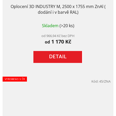
Oplocení 3D INDUSTRY M, 2500 x 1755 mm ZnAl (
dodání i v barvě RAL)
Průměrné
Skladem
(>20 ks)
hodnocení
produktu
je
od 966,94 Kč bez DPH
1 170 Kč
5,0
od
z
5
DETAIL
hvězdiček.
VYROBENO V ČR
Kód:
45/ZNA