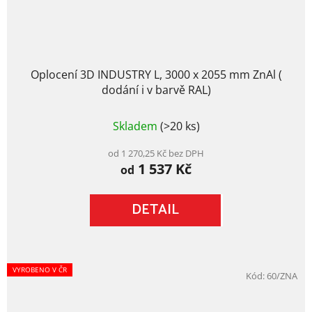
Oplocení 3D INDUSTRY L, 3000 x 2055 mm ZnAl (
dodání i v barvě RAL)
Průměrné
Skladem
(>20 ks)
hodnocení
produktu
je
od 1 270,25 Kč bez DPH
1 537 Kč
5,0
od
z
5
DETAIL
hvězdiček.
VYROBENO V ČR
Kód:
60/ZNA