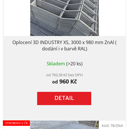
Oplocení 3D INDUSTRY XS, 3000 x 980 mm ZnAl (
dodání i v barvě RAL)
Průměrné
Skladem
(>20 ks)
hodnocení
produktu
je
od 793,39 Kč bez DPH
960 Kč
5,0
od
z
5
DETAIL
hvězdiček.
VYROBENO V ČR
Kód:
78/ZNA