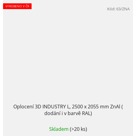
VYROBENO V ČR
Kód:
63/ZNA
Oplocení 3D INDUSTRY L, 2500 x 2055 mm ZnAl (
dodání i v barvě RAL)
Průměrné
Skladem
(>20 ks)
hodnocení
produktu