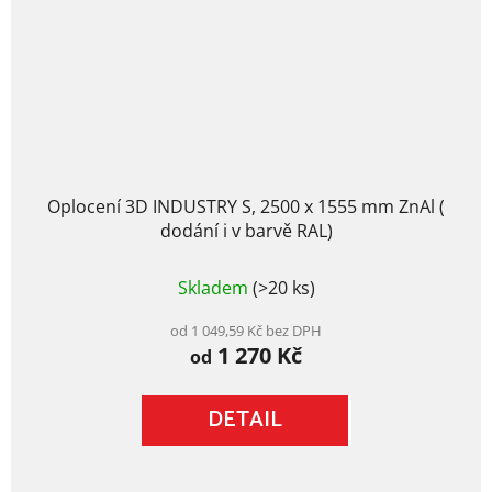
Oplocení 3D INDUSTRY S, 2500 x 1555 mm ZnAl (
dodání i v barvě RAL)
Průměrné
Skladem
(>20 ks)
hodnocení
produktu
je
od 1 049,59 Kč bez DPH
1 270 Kč
5,0
od
z
5
DETAIL
hvězdiček.