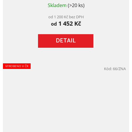
Průměrné
Skladem
(>20 ks)
hodnocení
produktu
je
od 1 200 Kč bez DPH
1 452 Kč
5,0
od
z
5
DETAIL
hvězdiček.
VYROBENO V ČR
Kód:
66/ZNA