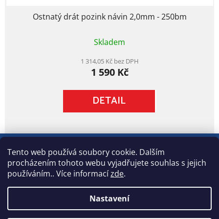
Ostnatý drát pozink návin 2,0mm - 250bm
Průměrné
Skladem
hodnocení
produktu
je
1 314,05 Kč bez DPH
1 590 Kč
5,0
z
5
DETAIL
hvězdiček.
Z
á
Tento web používá soubory cookie. Dalším
p
procházením tohoto webu vyjadřujete souhlas s jejich
a
používáním.. Více informací
zde
.
×
t
Kleště ZDARMA
O Apromě
GDPR
Obchodní podmínky
Kontakt
k nákupu gabionových sítí.
í
Nastavení
Při koupi gabionových sítí v minimální hodnotě 15 000 Kč vč.