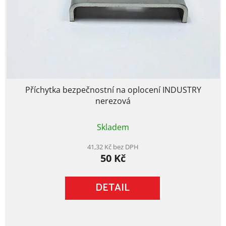
Příchytka bezpečnostní na oplocení INDUSTRY
nerezová
Průměrné
Skladem
hodnocení
produktu
je
41,32 Kč bez DPH
50 Kč
3,5
z
5
DETAIL
hvězdiček.