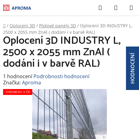
Přejít
Hledat
NÁKUP
na
KOŠÍK
obsah
Domů
/
Oplocení 3D
/
Plotové panely 3D
/
Oplocení 3D INDUSTRY L,
2500 x 2055 mm ZnAl ( dodání i v barvě RAL)
Oplocení 3D INDUSTRY L,
2500 x 2055 mm ZnAl (
HODNOCENÍ
dodání i v barvě RAL)
Průměrné
1 hodnocení
Podrobnosti hodnocení
hodnocení
Značka:
Aproma
produktu
je
VYROBENO V ČR
5,0
z
5
hvězdiček.