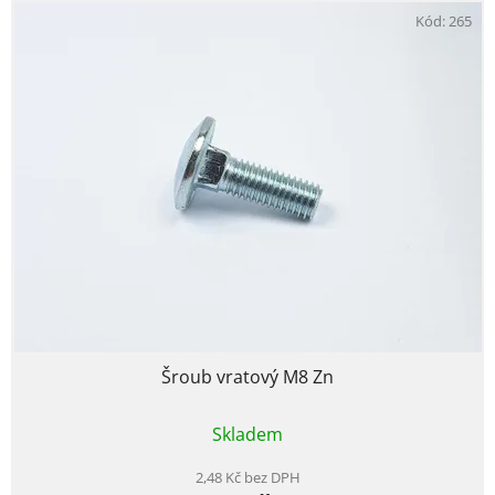
Kód:
265
Šroub vratový M8 Zn
Průměrné
Skladem
hodnocení
produktu
je
2,48 Kč bez DPH