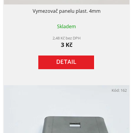
Vymezovač panelu plast. 4mm
Průměrné
Skladem
hodnocení
produktu
je
2,48 Kč bez DPH
3 Kč
5,0
z
5
DETAIL
hvězdiček.
Kód:
162