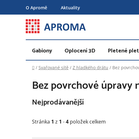
Přejít
O Apromě
Aktuality
na
obsah
Gabiony
Oplocení 3D
Pletené plet
Domů
/
Svařované sítě
/
Z hladkého drátu
/
Bez povrchov
Bez povrchové úpravy n
Nejprodávanější
Stránka
1
z
1
-
4
položek celkem