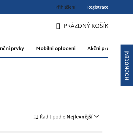
Přihlášení
Registrace
PRÁZDNÝ KOŠÍK
NÁKUPNÍ
KOŠÍK
nční prvky
Mobilní oplocení
Akční produkty
HODNOCENÍ
Ř
Řadit podle:
Nejlevnější
a
z