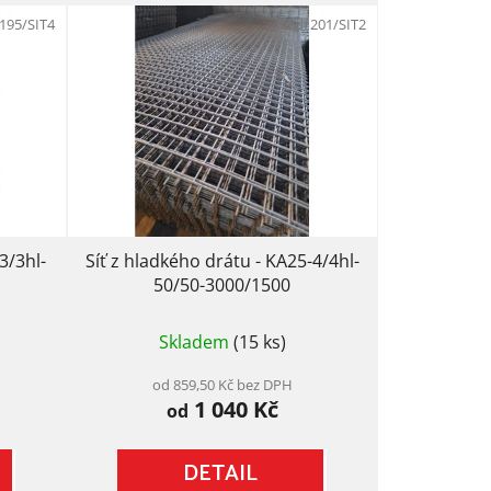
e
195/SIT4
Kód:
201/SIT2
n
í
p
r
o
d
u
k
t
3/3hl-
Síť z hladkého drátu - KA25-4/4hl-
ů
50/50-3000/1500
Průměrné
Skladem
(15 ks)
hodnocení
produktu
je
od 859,50 Kč bez DPH
1 040 Kč
5,0
od
z
5
DETAIL
hvězdiček.