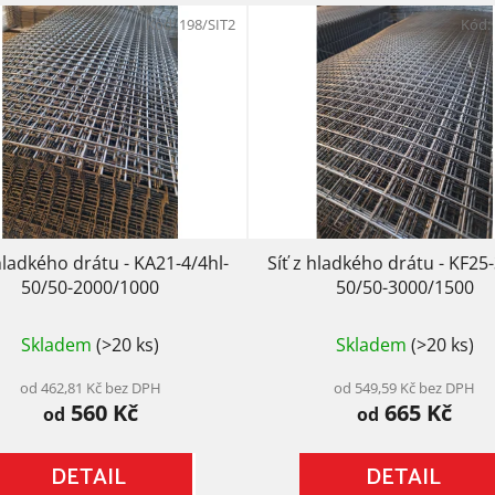
Kód:
198/SIT2
Kód:
 hladkého drátu - KA21-4/4hl-
Síť z hladkého drátu - KF25-
50/50-2000/1000
50/50-3000/1500
Průměrné
Průměrné
Skladem
(>20 ks)
Skladem
(>20 ks)
hodnocení
hodnocení
produktu
produktu
je
je
od 462,81 Kč bez DPH
od 549,59 Kč bez DPH
560 Kč
5,0
665 Kč
5,0
od
od
z
z
5
5
DETAIL
DETAIL
hvězdiček.
hvězdiček.