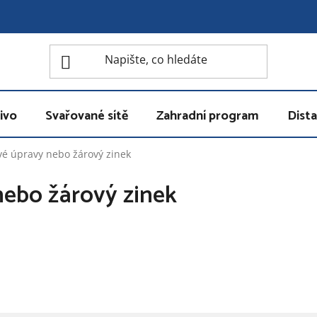
ivo
Svařované sítě
Zahradní program
Dista
é úpravy nebo žárový zinek
ebo žárový zinek