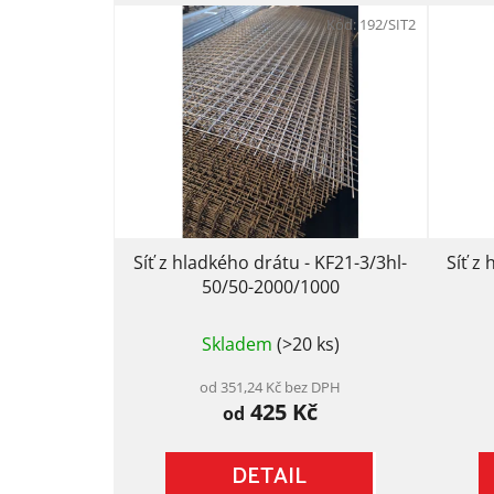
V
ý
Kód:
192/SIT2
p
i
s
p
r
o
d
u
Síť z hladkého drátu - KF21-3/3hl-
Síť z
k
50/50-2000/1000
t
Průměrné
ů
Skladem
(>20 ks)
hodnocení
produktu
je
od 351,24 Kč bez DPH
425 Kč
5,0
od
z
5
DETAIL
hvězdiček.