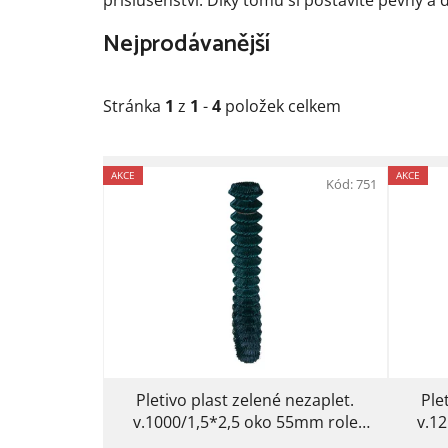
Nejprodávanější
Stránka
1
z
1
-
4
položek celkem
V
AKCE
AKCE
ý
Kód:
751
p
i
s
p
r
o
d
u
Pletivo plast zelené nezaplet.
Ple
k
v.1000/1,5*2,5 oko 55mm role
v.1
25m