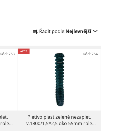
Ř
Řadit podle:
Nejlevnější
a
z
e
AKCE
Kód:
753
Kód:
754
n
í
p
r
o
d
u
k
t
let.
Pletivo plast zelené nezaplet.
ů
role
v.1800/1,5*2,5 oko 55mm role
25m