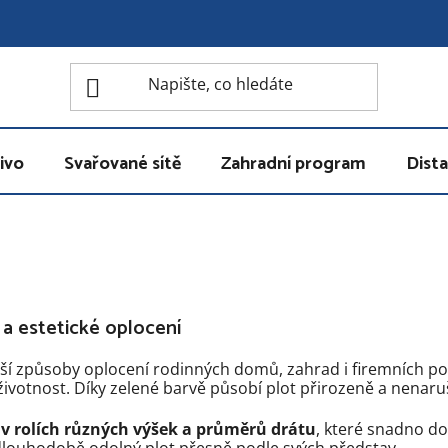
ivo
Svařované sítě
Zahradní program
Dista
a estetické oplocení
jší způsoby oplocení rodinných domů, zahrad i firemních p
 životnost. Díky zelené barvě působí plot přirozeně a nenaru
 v rolích různých výšek a průměrů drátu
, které snadno do
a dlouhodobě odolný plot přesně podle svých představ.