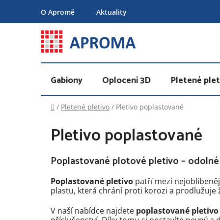
Přejít
O Apromě
Aktuality
na
obsah
Gabiony
Oplocení 3D
Pletené plet
Domů
/
Pletené pletivo
/
Pletivo poplastované
Pletivo poplastované
Poplastované plotové pletivo – odolné 
Poplastované pletivo
patří mezi nejoblíbeně
plastu, která chrání proti korozi a prodlužuje
V naší nabídce najdete
poplastované pletivo
příslušenství. Díky tomu si postavíte pevný 