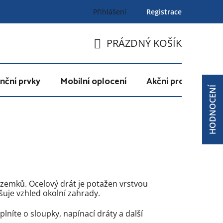
Přihlášení
Registrace
PRÁZDNÝ KOŠÍK
NÁKUPNÍ
KOŠÍK
nční prvky
Mobilní oplocení
Akční produkty
HODNOCENÍ
ozemků. Ocelový drát je potažen vrstvou
šuje vzhled okolní zahrady.
plníte o sloupky, napínací dráty a další