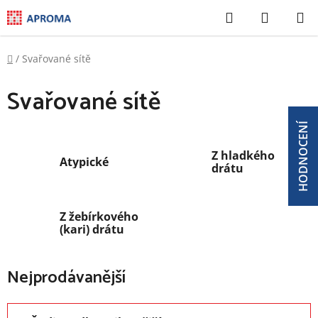
Přejít
Hledat
NÁKUP
na
KOŠÍK
obsah
Domů
/
Svařované sítě
Svařované sítě
HODNOCENÍ
Z hladkého
Atypické
drátu
Z žebírkového
(kari) drátu
Nejprodávanější
Ř