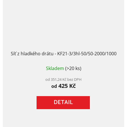
Síť z hladkého drátu - KF21-3/3hl-50/50-2000/1000
Průměrné
Skladem
(>20 ks)
hodnocení
produktu
je
od 351,24 Kč bez DPH
425 Kč
5,0
od
z
5
DETAIL
hvězdiček.