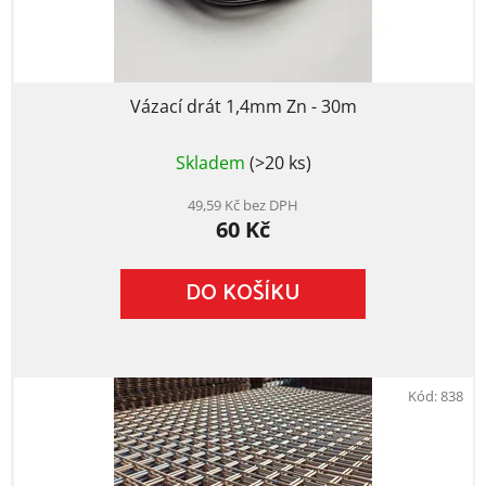
Vázací drát 1,4mm Zn - 30m
Průměrné
Skladem
(>20 ks)
hodnocení
produktu
je
49,59 Kč bez DPH
60 Kč
5,0
z
5
DO KOŠÍKU
hvězdiček.
Kód:
838