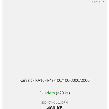
Kód:
132
Kari síť - KA16-4/4ž-100/100-3000/2000
Průměrné
Skladem
(>20 ks)
hodnocení
produktu
je
380,17 Kč bez DPH
460 Kč
5,0