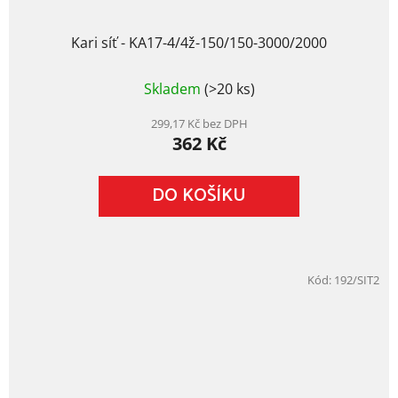
Kari síť - KA17-4/4ž-150/150-3000/2000
Průměrné
Skladem
(>20 ks)
hodnocení
produktu
je
299,17 Kč bez DPH
362 Kč
5,0
z
5
DO KOŠÍKU
hvězdiček.
Kód:
192/SIT2