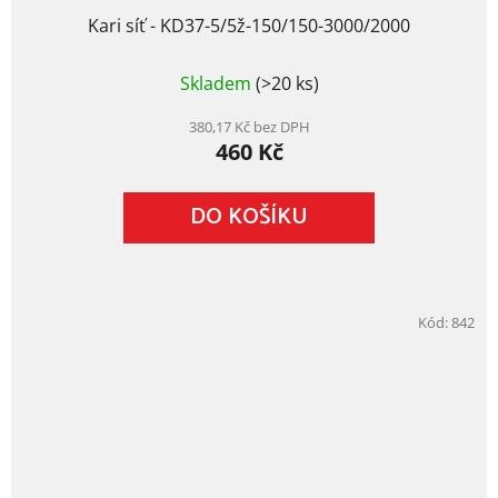
Kari síť - KD37-5/5ž-150/150-3000/2000
Průměrné
Skladem
(>20 ks)
hodnocení
produktu
je
380,17 Kč bez DPH
460 Kč
5,0
z
5
DO KOŠÍKU
hvězdiček.
Kód:
842