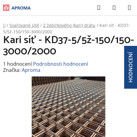
Přejít
Hledat
NÁKUP
na
KOŠÍK
obsah
Domů
/
Svařované sítě
/
Z žebírkového (kari) drátu
/
Kari síť - KD37-
5/5ž-150/150-3000/2000
Kari síť - KD37-5/5ž-150/150-
3000/2000
HODNOCENÍ
Průměrné
1 hodnocení
Podrobnosti hodnocení
hodnocení
Značka:
Aproma
produktu
je
5,0
z
5
hvězdiček.