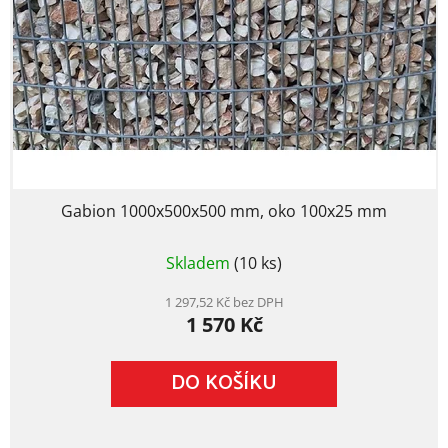
p
o
r
d
o
u
d
k
u
t
k
ů
t
ů
Gabion 1000x500x500 mm, oko 100x25 mm
Skladem
(10 ks)
1 297,52 Kč bez DPH
1 570 Kč
DO KOŠÍKU