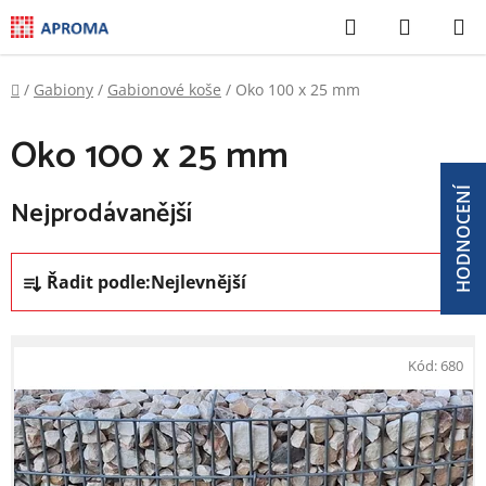
Přejít
Hledat
NÁKUP
na
KOŠÍK
obsah
Domů
/
Gabiony
/
Gabionové koše
/
Oko 100 x 25 mm
Oko 100 x 25 mm
HODNOCENÍ
Nejprodávanější
Ř
Řadit podle:
Nejlevnější
a
z
V
e
ý
Kód:
680
n
p
í
i
p
s
r