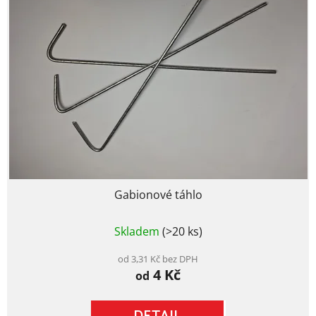
Gabionové táhlo
Průměrné
Skladem
(>20 ks)
hodnocení
produktu
je
od 3,31 Kč bez DPH
4 Kč
4,7
od
z
5
hvězdiček.