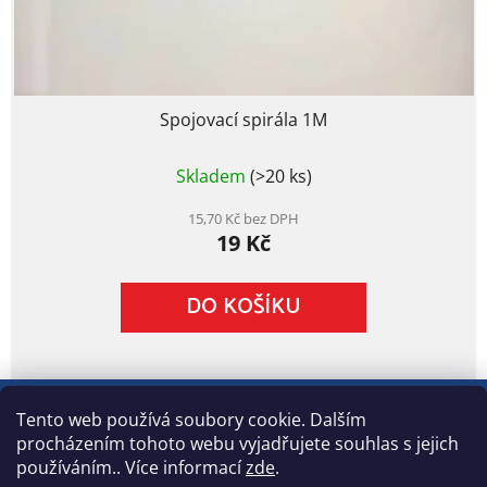
Spojovací spirála 1M
Průměrné
Skladem
(>20 ks)
hodnocení
produktu
je
15,70 Kč bez DPH
19 Kč
5,0
z
5
DO KOŠÍKU
hvězdiček.
Z
á
Tento web používá soubory cookie. Dalším
p
procházením tohoto webu vyjadřujete souhlas s jejich
a
používáním.. Více informací
zde
.