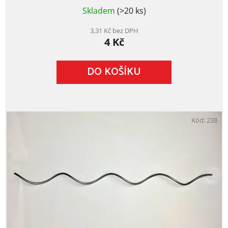
Průměrné
Skladem
(>20 ks)
hodnocení
produktu
je
3,31 Kč bez DPH
4 Kč
5,0
z
5
DO KOŠÍKU
hvězdiček.
Kód:
238