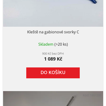
Kleště na gabionové svorky C
Průměrné
Skladem
(>20 ks)
hodnocení
produktu
je
900 Kč bez DPH
1 089 Kč
5,0
z
5
DO KOŠÍKU
hvězdiček.
Kód:
186/200