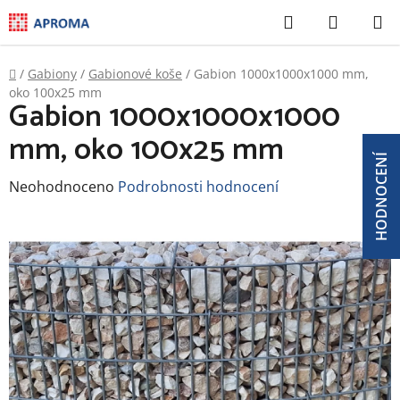
Přejít
Hledat
NÁKUP
na
KOŠÍK
obsah
Domů
/
Gabiony
/
Gabionové koše
/
Gabion 1000x1000x1000 mm,
oko 100x25 mm
Gabion 1000x1000x1000
mm, oko 100x25 mm
HODNOCENÍ
Průměrné
Neohodnoceno
Podrobnosti hodnocení
hodnocení
produktu
je
0,0
z
5
hvězdiček.