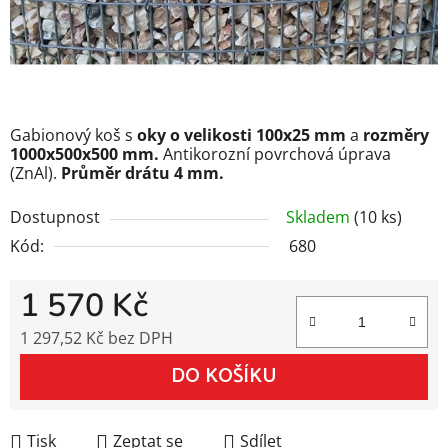
Gabionový koš s
oky o velikosti 100x25 mm
a
rozměry
1000x500x500 mm.
Antikorozní povrchová úprava
(ZnAl).
Průměr drátu 4 mm.
Dostupnost
Skladem
(10 ks)
Kód:
680
1 570 Kč
1 297,52 Kč bez DPH
Měrná cena:
DO KOŠÍKU
Tisk
Zeptat se
Sdílet