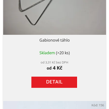
Gabionové táhlo
Průměrné
Skladem
(>20 ks)
hodnocení
produktu
je
od 3,31 Kč bez DPH
4 Kč
4,7
od
z
5
DETAIL
hvězdiček.
Kód:
156