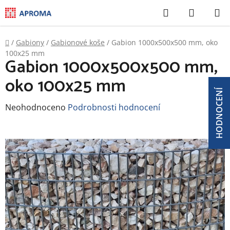
Přejít
Hledat
NÁKUP
na
KOŠÍK
obsah
Domů
/
Gabiony
/
Gabionové koše
/
Gabion 1000x500x500 mm, oko
100x25 mm
Gabion 1000x500x500 mm,
oko 100x25 mm
HODNOCENÍ
Průměrné
Neohodnoceno
Podrobnosti hodnocení
hodnocení
produktu
je
0,0
z
5
hvězdiček.