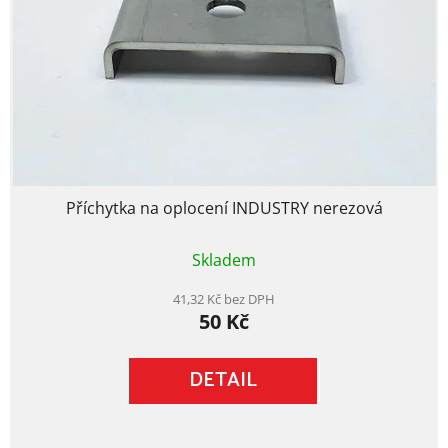
Příchytka na oplocení INDUSTRY nerezová
Průměrné
Skladem
hodnocení
produktu
je
41,32 Kč bez DPH
50 Kč
5,0
z
5
DETAIL
hvězdiček.