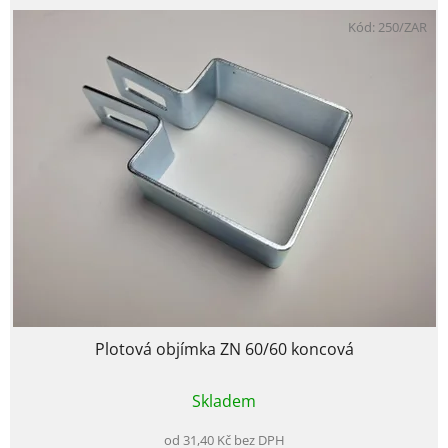
Kód:
250/ZAR
Plotová objímka ZN 60/60 koncová
Průměrné
Skladem
hodnocení
produktu
je
od 31,40 Kč bez DPH