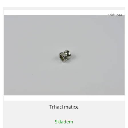
Kód:
244
Trhací matice
Průměrné
Skladem
hodnocení
produktu