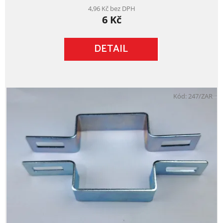
je
4,96 Kč bez DPH
6 Kč
5,0
z
5
DETAIL
hvězdiček.
Kód:
247/ZAR