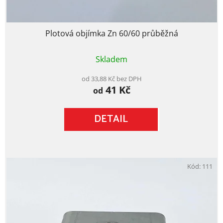
Plotová objímka Zn 60/60 průběžná
Průměrné
Skladem
hodnocení
produktu
je
od 33,88 Kč bez DPH
41 Kč
5,0
od
z
5
DETAIL
hvězdiček.
Kód:
111