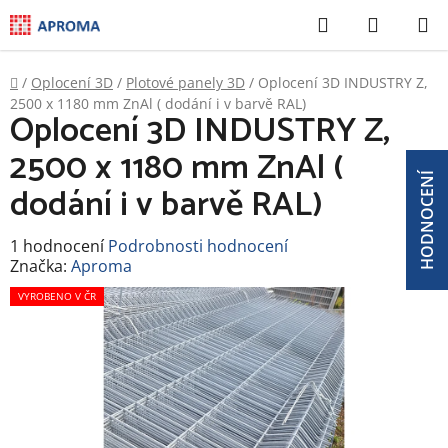
Přejít
Hledat
NÁKUP
na
KOŠÍK
obsah
Domů
/
Oplocení 3D
/
Plotové panely 3D
/
Oplocení 3D INDUSTRY Z,
2500 x 1180 mm ZnAl ( dodání i v barvě RAL)
Oplocení 3D INDUSTRY Z,
2500 x 1180 mm ZnAl (
HODNOCENÍ
dodání i v barvě RAL)
Průměrné
1 hodnocení
Podrobnosti hodnocení
hodnocení
Značka:
Aproma
produktu
je
VYROBENO V ČR
5,0
z
5
hvězdiček.