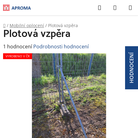
Přejít
Hledat
NÁKUP
na
KOŠÍK
obsah
Domů
/
Mobilní oplocení
/
Plotová vzpěra
Plotová vzpěra
Průměrné
1 hodnocení
Podrobnosti hodnocení
hodnocení
HODNOCENÍ
produktu
VYROBENO V ČR
je
5,0
z
5
hvězdiček.