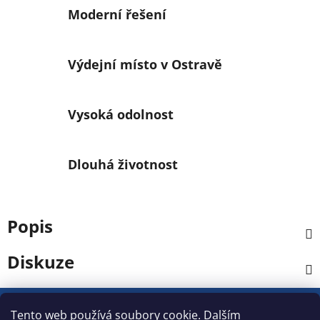
Moderní řešení
Výdejní místo v Ostravě
Vysoká odolnost
Dlouhá životnost
Popis
Diskuze
Z
á
Tento web používá soubory cookie. Dalším