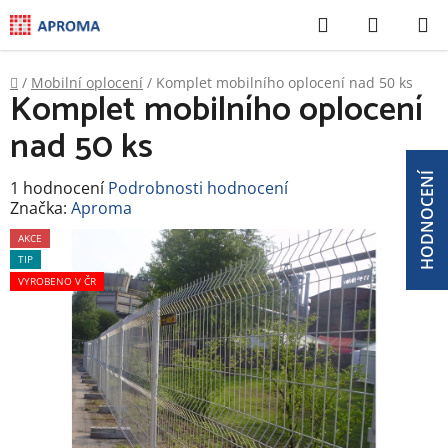
Přejít
Hledat
NÁKUP
na
KOŠÍK
obsah
Domů
/
Mobilní oplocení
/
Komplet mobilního oplocení nad 50 ks
Komplet mobilního oplocení
nad 50 ks
HODNOCENÍ
Průměrné
1 hodnocení
Podrobnosti hodnocení
hodnocení
Značka:
Aproma
produktu
je
AKCE
5,0
TIP
z
VYROBENO V ČR
5
hvězdiček.