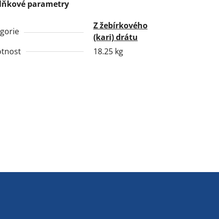
lňkové parametry
Z žebírkového
gorie
(kari) drátu
tnost
18.25 kg