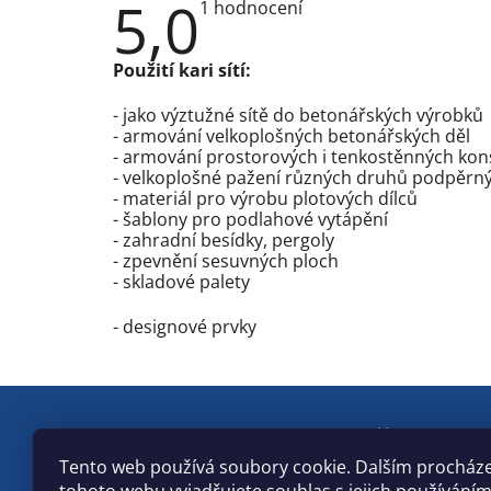
5,0
Průměrné
1 hodnocení
hodnocení
produktu
je
Použití kari sítí:
5,0
z
5
- jako výztužné sítě do betonářských výrobků
hvězdiček.
- armování velkoplošných betonářských děl
- armování prostorových i tenkostěnných kon
- velkoplošné pažení různých druhů podpěrný
- materiál pro výrobu plotových dílců
- šablony pro podlahové vytápění
- zahradní besídky, pergoly
- zpevnění sesuvných ploch
- skladové palety
- designové prvky
Z
×
Kleště ZDARMA
á
k nákupu gabionových sítí.
Tento web používá soubory cookie. Dalším procház
p