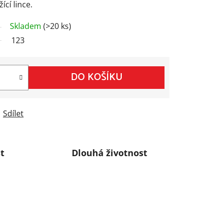
ící lince.
Skladem
(>20 ks)
123
DO KOŠÍKU
Sdílet
t
Dlouhá životnost