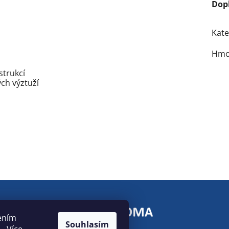
Dop
Kate
Hmo
strukcí
ch výztuží
ením
Souhlasím