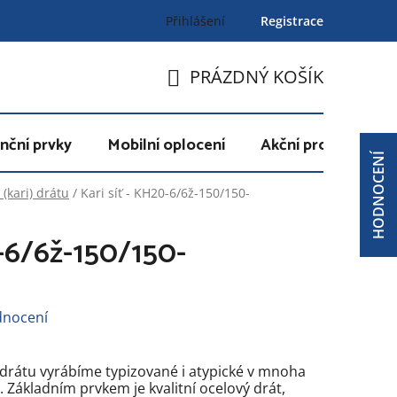
Přihlášení
Registrace
PRÁZDNÝ KOŠÍK
NÁKUPNÍ
KOŠÍK
nční prvky
Mobilní oplocení
Akční produkty
HODNOCENÍ
(kari) drátu
/
Kari síť - KH20-6/6ž-150/150-
0-6/6ž-150/150-
dnocení
 drátu vyrábíme typizované i atypické v mnoha
. Základním prvkem je kvalitní ocelový drát,