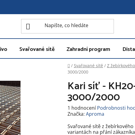
ivo
Svařované sítě
Zahradní program
Dista
Domů
/
Svařované sítě
/
Z žebírkového 
3000/2000
Kari síť - KH2
3000/2000
Průměrné
1 hodnocení
Podrobnosti ho
hodnocení
Značka:
Aproma
produktu
je
Svařované sítě z žebírkového
5,0
variantách na přání zákazníka