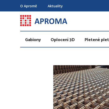
Přejít
O Apromě
Aktuality
na
obsah
Gabiony
Oplocení 3D
Pletené plet