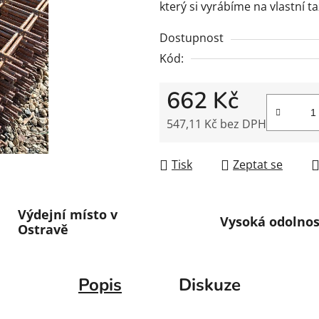
z
který si vyrábíme na vlastní taž
5
hvězdiček.
Dostupnost
Kód:
662 Kč
547,11 Kč bez DPH
Měrná cena:
Tisk
Zeptat se
Výdejní místo v
Vysoká odolnos
Ostravě
Popis
Diskuze