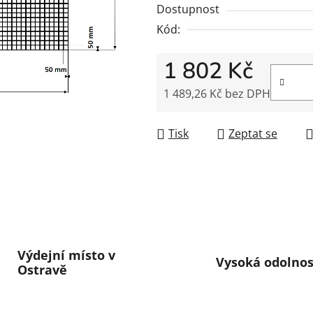
Dostupnost
hvězdiček.
Kód:
1 802 Kč
1 489,26 Kč bez DPH
Měrná cena:
Tisk
Zeptat se
Výdejní místo v
Vysoká odolnos
Ostravě