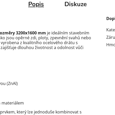
Popis
Diskuze
Dop
Kate
rozměry 3200x1600 mm
je ideálním stavebním
Zár
ko jsou opěrné zdi, ploty, zpevnění svahů nebo
e vyrobena z kvalitního ocelového drátu s
Hmo
zajišťuje dlouhou životnost a odolnost vůči
vou (ZnAl)
m materiálem
 prvkem, který lze jednoduše kombinovat s