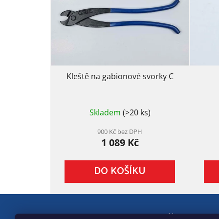
Kleště na gabionové svorky C
Průměrné
Skladem
(>20 ks)
hodnocení
produktu
je
900 Kč bez DPH
1 089 Kč
5,0
z
5
DO KOŠÍKU
hvězdiček.
Z
×
Kleště ZDARMA