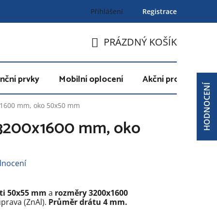
Přihlášení
Registrace
PRÁZDNÝ KOŠÍK
NÁKUPNÍ
KOŠÍK
nční prvky
Mobilní oplocení
Akční produkty
HODNOCENÍ
x1600 mm, oko 50x50 mm
 3200x1600 mm, oko
dnocení
sti 50x55 mm
a
rozměry 3200x1600
prava (ZnAl).
Průměr drátu 4 mm.