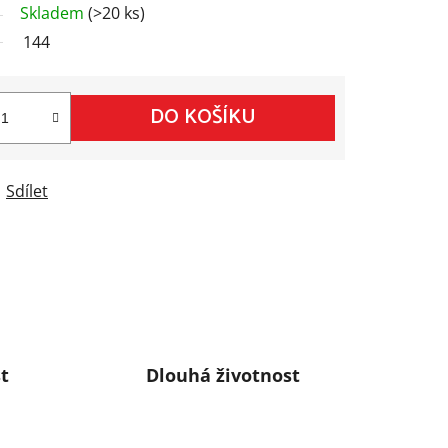
Skladem
(>20 ks)
144
DO KOŠÍKU
Sdílet
t
Dlouhá životnost