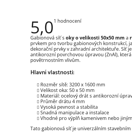
5,0
Průměrné
1 hodnocení
hodnocení
produktu
je
Gabionová síť s
oky o velikosti 50x50 mm
a
5,0
prvkem pro tvorbu gabionových konstrukcí, ja
z
dekorační prvky v zahradní architektuře. Síť j
5
hvězdiček.
antikorozní povrchovou úpravou (ZnAl), která 
povětrnostním vlivům.
Hlavní vlastnosti:
Rozměr sítě: 3200 x 1600 mm
Velikost oka: 50 x 50 mm
Materiál: ocelový drát s antikorozní úpra
Průměr drátu 4 mm
Vysoká pevnost a stabilita
Snadná manipulace a instalace
Vhodné pro výplň kamenivem nebo jiný
Tato gabionová síť je univerzálním stavebním