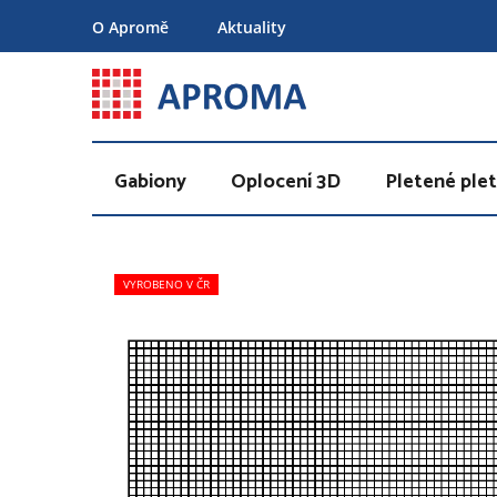
Přejít
O Apromě
Aktuality
na
obsah
Gabiony
Oplocení 3D
Pletené plet
VYROBENO V ČR