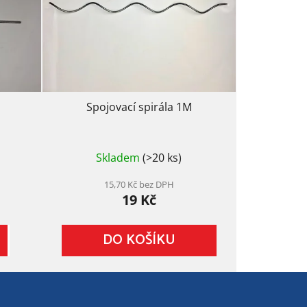
Spojovací spirála 1M
Průměrné
Skladem
(>20 ks)
hodnocení
produktu
je
15,70 Kč bez DPH
19 Kč
5,0
z
5
DO KOŠÍKU
hvězdiček.