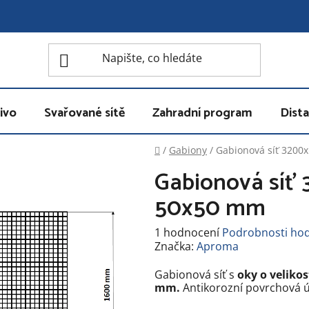
ivo
Svařované sítě
Zahradní program
Dista
Domů
/
Gabiony
/
Gabionová síť 3200
Gabionová síť
50x50 mm
Průměrné
1 hodnocení
Podrobnosti ho
hodnocení
Značka:
Aproma
produktu
je
Gabionová síť s
oky o veliko
5,0
mm.
Antikorozní povrchová ú
z
5