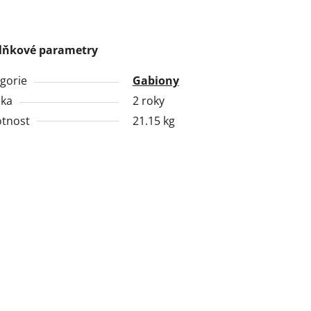
lňkové parametry
gorie
Gabiony
uka
2 roky
tnost
21.15 kg