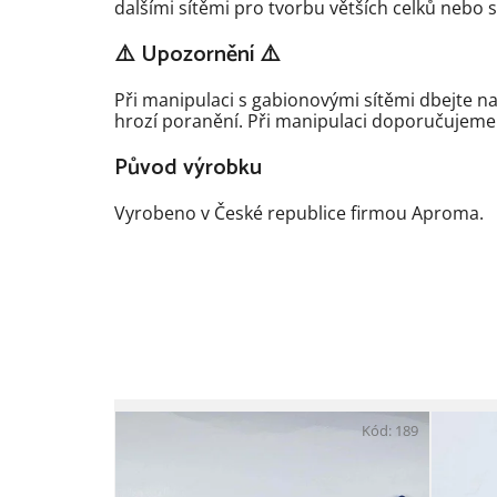
dalšími sítěmi pro tvorbu větších celků nebo s
⚠️ Upozornění ⚠️
Při manipulaci s gabionovými sítěmi dbejte n
hrozí poranění. Při manipulaci doporučujeme
Původ výrobku
Vyrobeno v České republice firmou Aproma.
Kód:
189