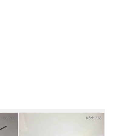
:
186/200
Kód:
238