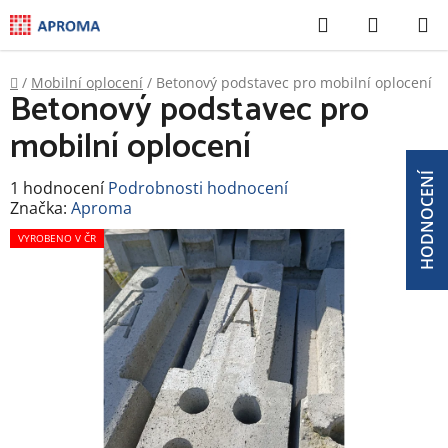
Přejít
Hledat
NÁKUP
na
KOŠÍK
obsah
Domů
/
Mobilní oplocení
/
Betonový podstavec pro mobilní oplocení
Betonový podstavec pro
mobilní oplocení
HODNOCENÍ
Průměrné
1 hodnocení
Podrobnosti hodnocení
hodnocení
Značka:
Aproma
produktu
je
VYROBENO V ČR
5,0
z
5
hvězdiček.