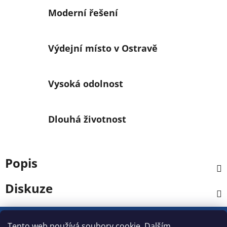
Moderní řešení
Výdejní místo v Ostravě
Vysoká odolnost
Dlouhá životnost
Popis
Diskuze
Z
á
Tento web používá soubory cookie. Dalším