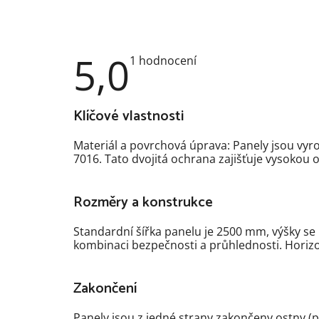
5,0
Průměrné
1 hodnocení
hodnocení
produktu
je
5,0
Klíčové vlastnosti
z
5
hvězdiček.
Materiál a povrchová úprava: Panely jsou vyr
7016. Tato dvojitá ochrana zajišťuje vysokou 
Rozměry a konstrukce
Standardní šířka panelu je 2500 mm, výšky se
kombinaci bezpečnosti a průhlednosti. Horizont
Zakončení
Panely jsou z jedné strany zakončeny ostny (