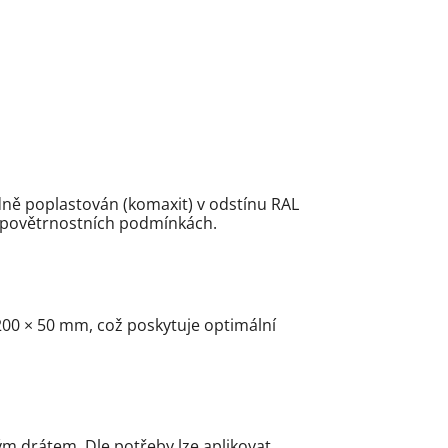
dně poplastován (komaxit) v odstínu RAL
ch povětrnostních podmínkách.
200 × 50 mm, což poskytuje optimální
ým drátem. Dle potřeby lze aplikovat