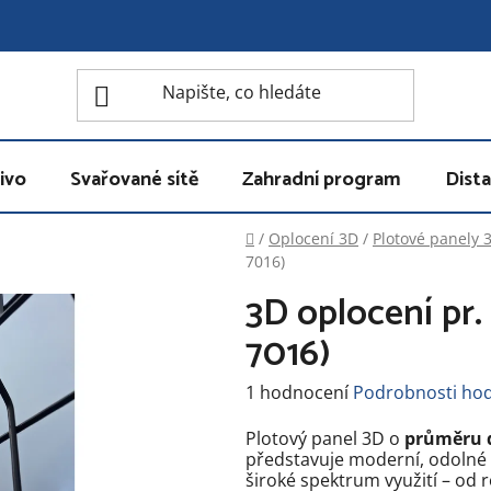
ivo
Svařované sítě
Zahradní program
Dista
Domů
/
Oplocení 3D
/
Plotové panely 
7016)
3D oplocení pr.
7016)
Průměrné
1 hodnocení
Podrobnosti ho
hodnocení
produktu
Plotový panel 3D o
průměru 
je
představuje moderní, odolné a
5,0
široké spektrum využití – od