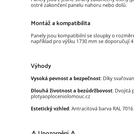
ostré zakončení panelu nahoru nebo dolů.
Montáž a kompatibilita
Panely jsou kompatibilní se sloupky o rozmě
například pro výšku 1730 mm se doporučují 4
Výhody
Vysoká pevnost a bezpečnost
: Díky svařova
Dlouhá životnost a bezúdržbovost
: Dvojitá
plotyaoploceniolomouc.cz
Estetický vzhled
: Antracitová barva RAL 7016
⚠️ Upozornění ⚠️