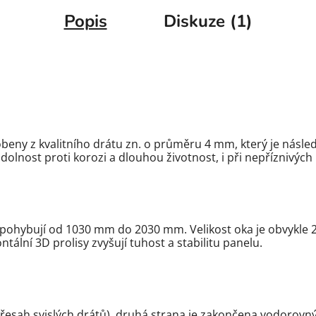
Popis
Diskuze (1)
obeny z kvalitního drátu zn. o průměru 4 mm, který je násle
odolnost proti korozi a dlouhou životnost, i při nepříznivý
 pohybují od 1030 mm do 2030 mm. Velikost oka je obvykle 
ální 3D prolisy zvyšují tuhost a stabilitu panelu.
přesah svislých drátů), druhá strana je zakončena vodorovn