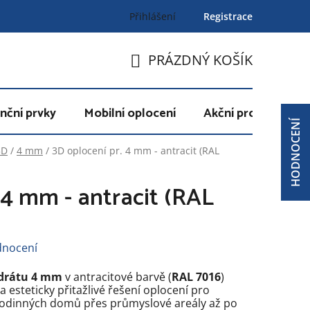
Přihlášení
Registrace
PRÁZDNÝ KOŠÍK
NÁKUPNÍ
KOŠÍK
nční prvky
Mobilní oplocení
Akční produkty
HODNOCENÍ
3D
/
4 mm
/
3D oplocení pr. 4 mm - antracit (RAL
 4 mm - antracit (RAL
dnocení
drátu 4 mm
v antracitové barvě (
RAL 7016
)
 esteticky přitažlivé řešení oplocení pro
 rodinných domů přes průmyslové areály až po