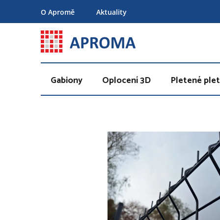
Přejít
O Apromě
Aktuality
na
obsah
Gabiony
Oplocení 3D
Pletené plet